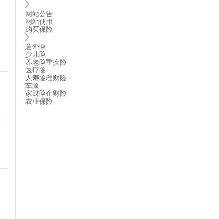
网站公告
网站使用
购买保险
意外险
少儿险
养老险
重疾险
医疗险
人寿险
理财险
车险
家财险
企财险
农业保险