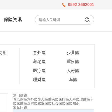
0592-3662001
保险资讯
使用
意外险
少儿险
养老险
重疾险
医疗险
人寿险
理财险
车险
热门话题
养老保险
意外险
少儿险
重疾险
医疗险
人寿险
理财险
车
险
家财险
企财险
农业保险
社会保险
保险知识
常见问题