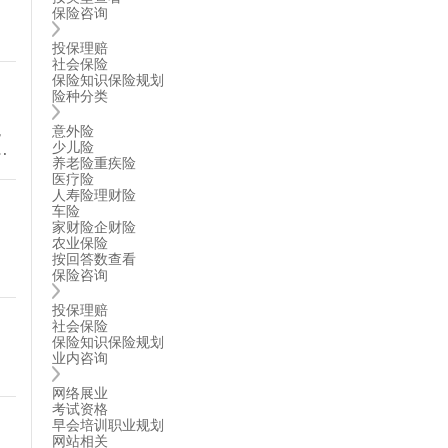
保险咨询
投保理赔
社会保险
保险知识
保险规划
险种分类
，
意外险
少儿险
前
养老险
重疾险
医疗险
人寿险
理财险
车险
家财险
企财险
农业保险
，
按回答数查看
保险咨询
投保理赔
社会保险
保险知识
保险规划
业内咨询
网络展业
考试资格
早会培训
职业规划
网站相关