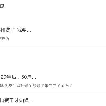
吗
费了 我要...
要投诉
年后，60周...
，60周岁可以把钱全额领出来当养老金吗？
费了才知道...