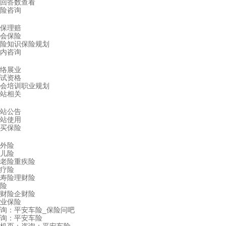
回答数查看
险咨询
保理赔
会保险
险知识
保险规划
内咨询
络展业
试资格
会培训
职业规划
站相关
站公告
站使用
买保险
外险
儿险
老险
重疾险
疗险
寿险
理财险
险
财险
企财险
业保险
询：平安车险_保险问吧
询：平安车险