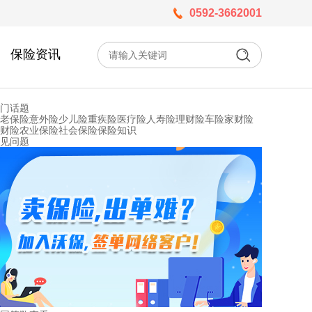
0592-3662001
保险资讯
门话题
老保险
意外险
少儿险
重疾险
医疗险
人寿险
理财险
车险
家财险
财险
农业保险
社会保险
保险知识
见问题