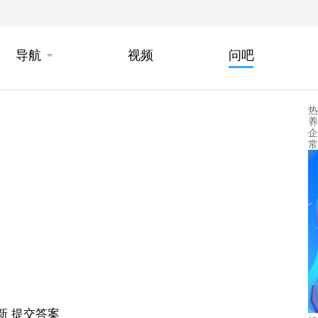
导航
视频
问吧
热
养
企
常
新
提交答案