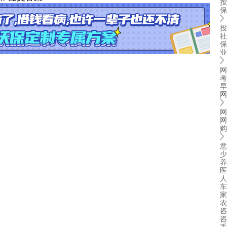
按
保
投
社
保
业
网
考
早
网
网
网
购
意
少
养
医
人
车
家
农
咨
咨