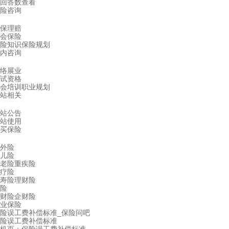
回答数查看
险咨询
保理赔
会保险
险知识
保险规划
内咨询
络展业
试资格
会培训
职业规划
站相关
站公告
站使用
买保险
外险
儿险
老险
重疾险
疗险
寿险
理财险
险
财险
企财险
业保险
险误工费补偿标准_保险问吧
险误工费补偿标准