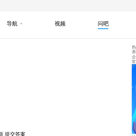
导航
视频
问吧
热
养
企
常
新
提交答案