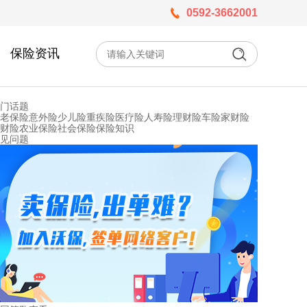
0592-3662001
保险资讯
门话题
老保险
意外险
少儿险
重疾险
医疗险
人寿险
理财险
车险
家财险
财险
农业保险
社会保险
保险知识
见问题