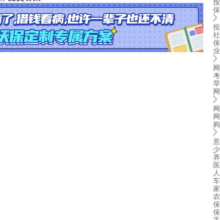
按
保
投
社
保
业
网
考
早
网
网
网
购
意
少
养
医
人
车
家
农
保
保