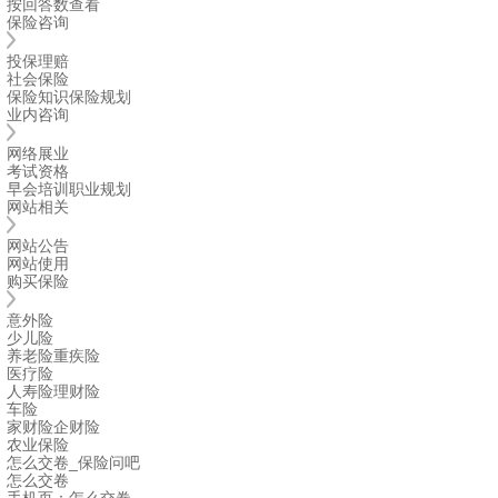
按回答数查看
保险咨询
投保理赔
社会保险
保险知识
保险规划
业内咨询
网络展业
考试资格
早会培训
职业规划
网站相关
网站公告
网站使用
购买保险
意外险
少儿险
养老险
重疾险
医疗险
人寿险
理财险
车险
家财险
企财险
农业保险
怎么交卷_保险问吧
怎么交卷