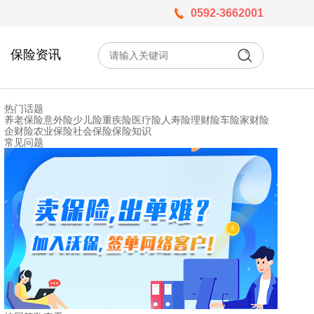
0592-3662001
保险资讯
热门话题
养老保险
意外险
少儿险
重疾险
医疗险
人寿险
理财险
车险
家财险
企财险
农业保险
社会保险
保险知识
常见问题