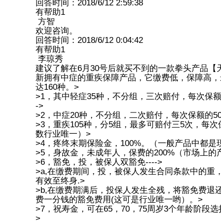
回答时间：2018/6/12 2:59:38
有帮助
1
方智
欢迎咨询。
回答时间：2018/6/12 0:04:42
有帮助
1
李琼秀
建议了解在6月30号后就买不到的一款拳头产品【
新拥有中症的重疾保障产品，它缴费低，保障高，最
达160种。>
>1，其中轻症35种，不分组，三次赔付，每次保额
->
>2，中症20种，不分组，二次赔付，每次保额的50
>3，重疾105种，分5组，最多可赔付三5次，每次
数行业唯一）>
>4，疼终末期保险金，100%。（一般产品中都是
>5，身故金，未成年人，保费的200%（市场上的产
>6，豁免，投，被保人双豁免---->
>a,在缴费期间，投，被保人发生合同条款中的
有效至终身.>
>b,在缴费期满后，投保人发生全残，将豁免费
费一分钱的豁免费用(这可是行业唯一哟）。>
>7，祝寿金，可在65，70，75周岁3个年龄阶
>