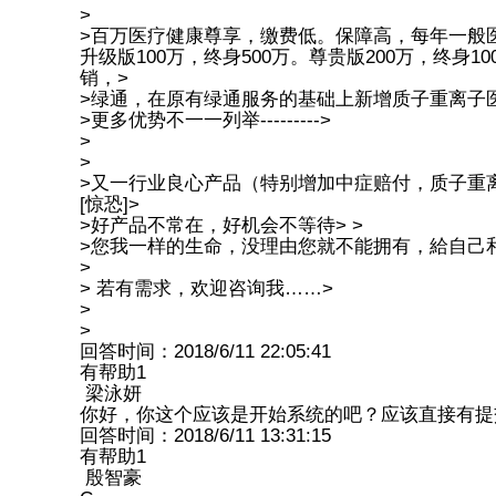
>
>百万医疗健康尊享，缴费低。保障高，每年一般医
升级版100万，终身500万。尊贵版200万，终身
销，>
>绿通，在原有绿通服务的基础上新增质子重离子
>更多优势不一一列举--------->
>
>
>又一行业良心产品（特别增加中症赔付，质子重离
[惊恐]>
>好产品不常在，好机会不等待> >
>您我一样的生命，没理由您就不能拥有，給自己
>
> 若有需求，欢迎咨询我……>
>
>
回答时间：2018/6/11 22:05:41
有帮助
1
梁泳妍
你好，你这个应该是开始系统的吧？应该直接有提
回答时间：2018/6/11 13:31:15
有帮助
1
殷智豪