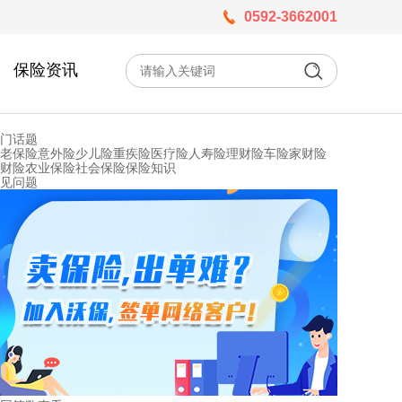
0592-3662001
保险资讯
门话题
老保险
意外险
少儿险
重疾险
医疗险
人寿险
理财险
车险
家财险
财险
农业保险
社会保险
保险知识
见问题