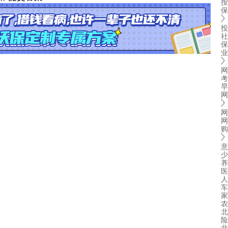
按
保
投
社
保
业
网
考
早
网
网
网
购
意
少
养
医
人
车
家
农
北
险