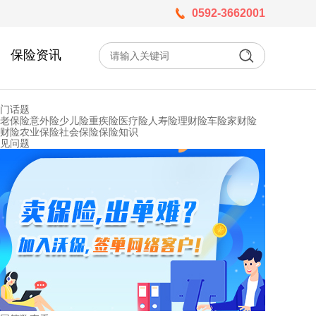
0592-3662001
保险资讯
门话题
老保险
意外险
少儿险
重疾险
医疗险
人寿险
理财险
车险
家财险
财险
农业保险
社会保险
保险知识
见问题