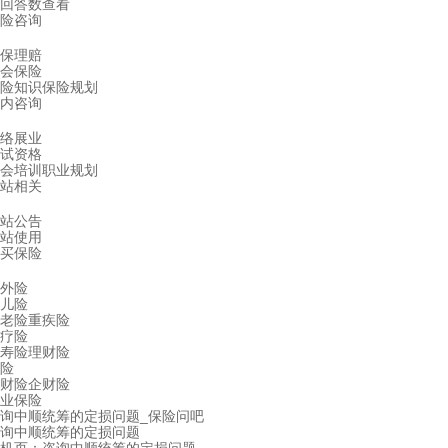
回答数查看
险咨询
保理赔
会保险
险知识
保险规划
内咨询
络展业
试资格
会培训
职业规划
站相关
站公告
站使用
买保险
外险
儿险
老险
重疾险
疗险
寿险
理财险
险
财险
企财险
业保险
询中顺统筹的定损问题_保险问吧
询中顺统筹的定损问题