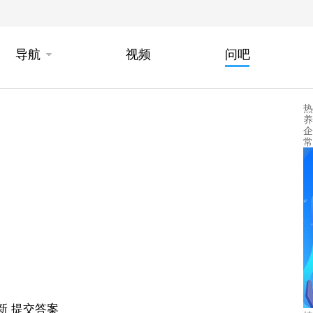
导航
视频
问吧
热
养
企
常
新
提交答案