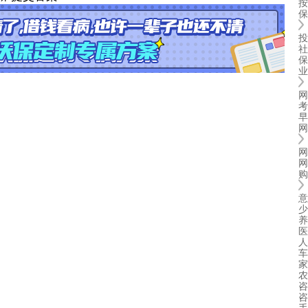
按
保
投
社
保
业
网
考
早
网
网
网
购
意
少
养
医
人
车
家
农
咨
咨